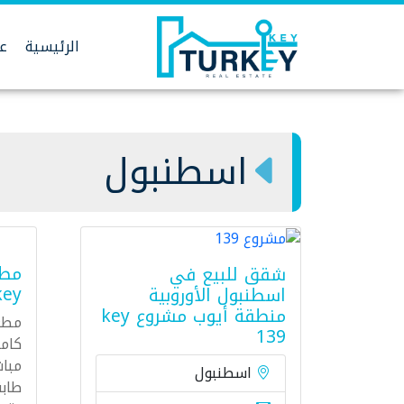
Ski
t
الرئيسية
عق
conten
اسطنبول
شقق للبيع في
key
اسطنبول الأوروبية
منطقة أيوب مشروع key
مطع
139
كام
مب
اسطنبول