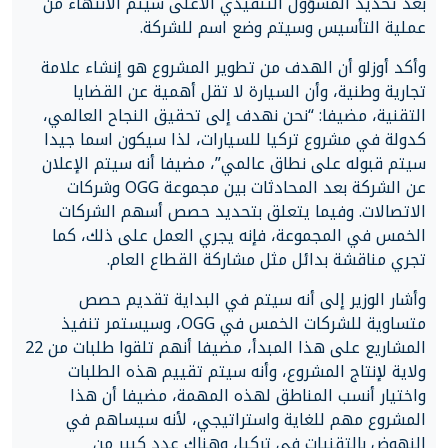
بعد تحديد المسؤول التنفيذي اﻷعلى سيتم الانتهاء من
عملية التأسيس وسيتم وضع اسم للشركة.
وأكد أوزلو أن الهدف من تطوير المشروع هو إنشاء علامة
تجارية وطنية، وأن السيارة لا تقل أهمية عن القضايا
التقنية، مضيفا: “نحن نهدف إلى تحقيق النجاح العالمي،
كدولة في مشروع تركيا للسيارات، لذا سيكون اسما جيدا
سيتم قبوله على نطاق عالمي”، مضيفا أنه سيتم الإعلان
عن الشركة بعد المحادثات بين مجموعة OGG وشركات
الاتصالات. وفيما يتعلق بتحديد حصص أسهم الشركات
الخمس في المجموعة، فإنه يجري العمل على ذلك، كما
تجري مناقشة بدائل مثل مشاركة القطاع العام.
وأشار الوزير إلى أنه سيتم في البداية تقديم حصص
متساوية للشركات الخمس في OGG، وسيستمر تنفيذ
المشاريع على هذا المبدأ، مضيفا أنهم تلقوا طلبات من 22
ولاية ﻹنتاج المشروع، وأنه سيتم تقييم هذه الطلبات
واختيار أنسب المناطق لهذه المهمة، مضيفا أن هذا
المشروع مهم للغاية واستراتيجي، ﻷنه سيساهم في
النهوض بالتقنيات في تركيا، وهناك عدد كبير من