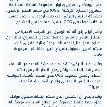
على بروتوكول التعاون بعنوان “مجموعة الشركة المشتركة
لمشروع السيارة التركية” (OGG) في مجمع القصر الرئاسي،
بمشاركة الرئيس التركي رجب طيب أردوغان، سارعت خمس
شركات أعضاء في OGG لتنفيذ أعمالها في المشروع.
وأشار أوزلو إلى أنه تم الوصول إلى المرحلة الأخيرة من
التحليل الفني والمالي ودراسة الجدوى للمشروع، قائلا: “إن
الوزارة تعمل حاليا لدعم المشروع”. وباﻹضافة إلى ذلك،
سيتم تعيين مسؤول تنفيذي كبير، وفقا لقرار مجموعة
OGG.
وقال الوزير التركي: “لقد تمت مناقشة العديد من اﻷسماء
لشغل هذا المنصب، ولكن يجري النظر اﻵن في ثلاثة
أسماء، وتعمل مجموعة OGG على تقييم الأسماء المرشحة
لمنصب الرئيس التنفيذي وإعلان أسماء بقية أعضاء
الفريق”.
وشدد على أن الشخص الذي سيتم انتخابه،سيكون مواطنا
حقّق نجاحا عالميا مشهودًا في قطاع السيارات، موضحًا أنه