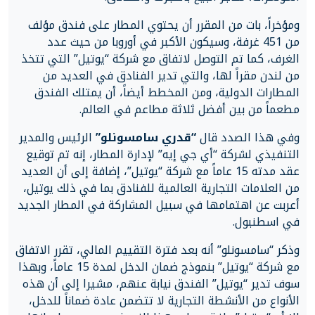
ومؤخراً، بات من المقرر أن يحتوي المطار على فندق مؤلف
من 451 غرفة، وسيكون الأكبر في أوروبا من حيث عدد
الغرف، كما تم التوصل لاتفاق مع شركة “يوتيل” التي تتخذ
من لندن مقراً لها، والتي تدير الفنادق في العديد من
المطارات الدولية، ومن المخطط أيضاً، أن يمتلك الفندق
مطعماً من بين أفضل ثلاثة مطاعم في العالم.
وفي هذا الصدد قال
“قدري سامسونلو”
الرئيس والمدير
التنفيذي لشركة “أي جي إيه” لإدارة المطار، إنه تم توقيع
عقد مدته 15 عاماً مع شركة “يوتيل”، إضافة إلى أن العديد
من العلامات التجارية العالمية للفنادق بما في ذلك يوتيل،
أعربت عن اهتمامها في سبيل المشاركة في المطار الجديد
في اسطنبول.
وذكر “سامسونلو” أنه بعد فترة التقييم المالي، تقرر الاتفاق
مع شركة “يوتيل” بنموذج ضمان الدخل لمدة 15 عاماً، وبهذا
سوف تدير “يوتيل” الفندق نيابة عنهم، مشيرا إلى أن هذه
الأنواع من الأنشطة التجارية لا تتضمن عادة ضماناً للدخل،