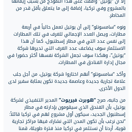
إلا أن “يوتيل” وافقت على هذا النموذج من بسبب إيمانها
بالمشروع وفي تركيا، إضافة إلى ما يتعلق بأقل قدر من
المخاطر.
ونوه “سامسونلو” إلى أن يوتيل تعمل حالياً في أربعة
مطارات، ويصل العدد الإجمالي للغرف في تلك المطارات
إلى نفس عدد التي في مطار إسطنبول، كما أن هذا
الاستثمار سوف يضاعف عدد الغرف التي تديرها شركة
“يوتيل”، وهكذا سوف تجعل الشركة نفسها أكثر حضورا في
مجال إدارة الفنادق في المطارات.
وأكد “سامسونلو” أنهم اختاروا شركة يوتيل، من أجل جلب
علامة تجارية جديدة وعاصمة جديدة تكون بمثابة سفير لدى
الدول الأخرى.
من جانبه، صرح
“هوبرت فيريوت”
المدير التنفيذي لشركة
يوتيل، بأن الفندق الذي سيقومون بإدارته في مطار
إسطنبول الجديد، سيكون أول مشروع لهم في تركيا قائلاً:
“نحن نرغب بأن تكون المدن التي نشارك فيها مراكز تجارية
قوية، أردنا أن نستثمر في تركيا منذ فترة طويلة، قمنا