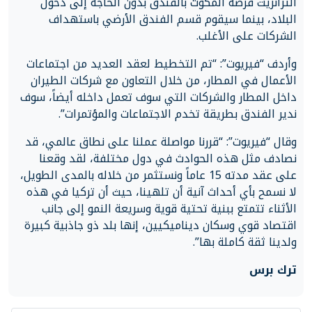
الترانزيت فرصة المكوث بالفندق بدون الحاجة إلى دخول
البلاد، بينما سيقوم قسم الفندق الأرضي باستهداف
الشركات على الأغلب.
وأردف “فيريوت”: “تم التخطيط لعقد العديد من اجتماعات
الأعمال في المطار، من خلال التعاون مع شركات الطيران
داخل المطار والشركات التي سوف تعمل داخله أيضاً، سوف
ندير الفندق بطريقة تخدم الاجتماعات والمؤتمرات”.
وقال “فيريوت”: “قررنا مواصلة عملنا على نطاق عالمي، قد
نصادف مثل هذه الحوادث في دول مختلفة، لقد وقعنا
على عقد مدته 15 عاماً ونستثمر من خلاله بالمدى الطويل،
لا نسمح بأي أحداث آنية أن تلهينا، حيث أن تركيا في هذه
الأثناء تتمتع ببنية تحتية قوية وسريعة النمو إلى جانب
اقتصاد قوي وسكان ديناميكيين، إنها بلد ذو جاذبية كبيرة
ولدينا ثقة كاملة بها”.
ترك برس