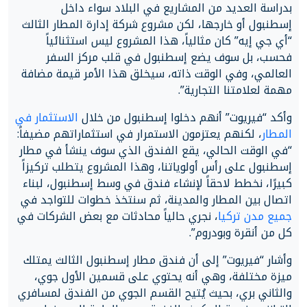
بدراسة العديد من المشاريع في البلاد سواء داخل
إسطنبول أو خارجها، لكن مشروع شركة إدارة المطار الثالث
“أي جي إيه” كان مثالياً، هذا المشروع ليس استثنائياً
فحسب، بل سوف يضع إسطنبول في قلب مركز السفر
العالمي، وفي الوقت ذاته، سيخلق هذا الأمر قيمة مضافة
مهمة لعلامتنا التجارية”.
وأكد “فيريوت” أنهم دخلوا إسطنبول من خلال
الاستثمار في
المطار
، لكنهم يعتزمون الاستمرار في استثماراتهم مضيفاً:
“في الوقت الحالي، يقع الفندق الذي سوف ينشأ في مطار
إسطنبول على رأس أولوياتنا، وهذا المشروع يتطلب تركيزاً
كبيرًا، نخطط لاحقاً لإنشاء فندق في وسط إسطنبول، لبناء
اتصال بين المطار والمدينة، ثم سنتخذ خطوات للتواجد في
جميع مدن تركيا
، نجري حالياً محادثات مع بعض الشركات في
كل من أنقرة وبودروم”.
وأشار “فيريوت” إلى أن فندق مطار إسطنبول الثالث يمتلك
ميزة مختلفة، وهي أنه يحتوي على قسمين الأول جوي،
والثاني بري، بحيث يُتيح القسم الجوي من الفندق لمسافري