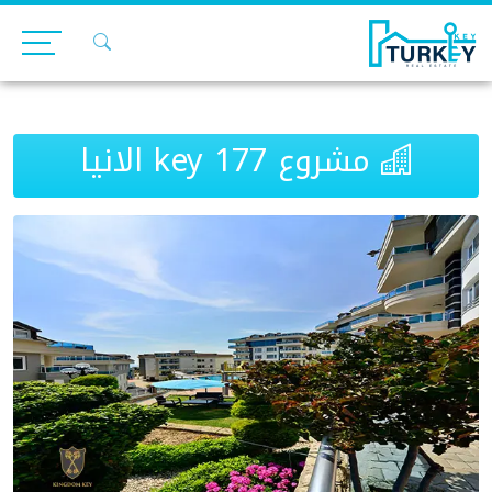
Ski
t
conten
مشروع key 177 الانيا