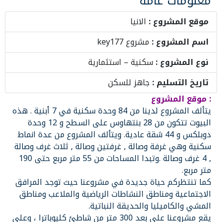
معلومات عامة
موقع المشروع :
الانيا
اسم المشروع :
مشروع key177
نوع المشروع :
سكنية – استثمارية
تاريخ التسليم :
جاهز للسكن
: موقع المشروع
يتألف المشروع لدينا من 84 وحدة سكنية في 7 أبنية . هذه
البيوت تتكون من 28 بنتهاوس على السطح و 12 وحدة
دوبلكس و 44 شقة عادية. ويتألف المشروع من عدة انماط
سكنية وهي غرفة وصالة , غرفتين وصالة , ثلاث غرف وصالة
, 4 غرف وصالة .وتبدا المساحات من 55 متر مربع حتى 190
متر مربع.
كما تنتظركم حياة جديدة في مشروعنا حيث توجد المرافق
الاجتماعية ومناطق النشاطات الرياضية والملاعب ومناطق
المشي والكاميليا والحديقة النباتية.
يقع مشروعنا على بعد 300 متر من شاطئ كليوباترا ، وعلى