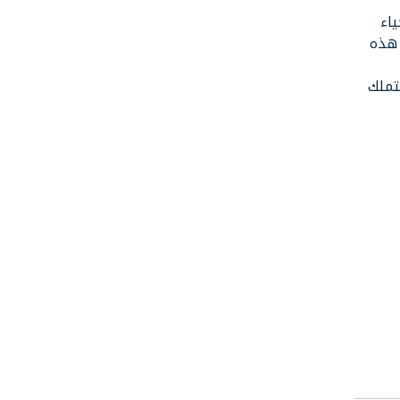
اء
 هذه
تملك