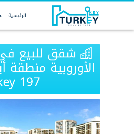
Ski
t
الرئيسية
عق
conten
شقق للبيع في
الأوروبية منطقة أ
key 197