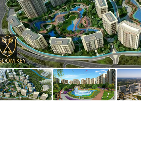
ext
ext