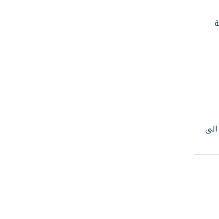
نة
الى