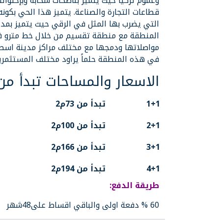
وعموم تركيا حيث يتميز بناطحات سحابه وبإحتوا
قطاعات التجارة والصناعة. يتميز هذا الحي بكون
التي يضرب بها المثل في الرقي حيث يتميز بمدار
المنطقة مع منطقة تقسيم من خلال خط مترو
مواصلاتها ودمجها مع مختلف مراكز مدينة اسطن
في هذه المنطقة حلماً يراود مختلف المستثمرين
الاسعار والمساحات تبدأ من
1+1
تبدأ من 73م2
2+1
تبدأ من 100م2
3+1
تبدأ من 166م2
4+1
تبدأ من 194م2
طريقة الدفع:
60 % دفعة اولى والباقي اقساط على48شهر