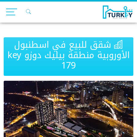
Ski
t
conten
شقق للبيع في اسطنبول
الأوروبية منطقة بيليك دوزو key
179