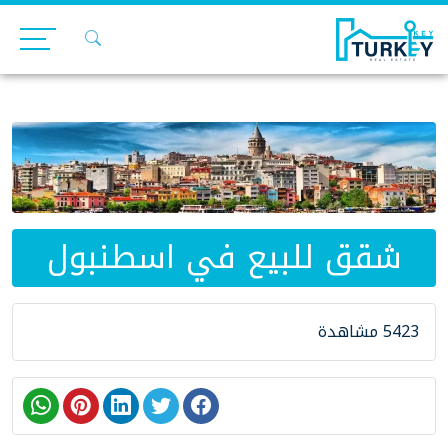
Ski
t
conten
شقق للبيع في اسطنبول
5423 مشاهدة