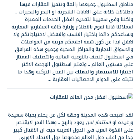
مناطق اسطنبول جميعها رائعة وتتميز العقارات فيها
باطلالات خلابة على الغابات الشجرية او البحر والبحيرات ..
ولكننا وفي سعيينا لتقديم افضل الخدمات المميزة
لعملائنا فاننا نقوم بالاطلاع وزيارة كافة المشاريع العقارية
ونساعدكم دائما باختيار الانسب والافضل لاحتياجاتكم ولا
نغفل ابدا عن كون شقة احلامكم قريبة من المواصلات
والاسواق التجارية والمراكز الصحية وجميع هذه المرافق
في اسطنبول تتصف بالنوعية العالية والتصنيف الممتاز
على مستوى العالم .. وتعتبر اسطنبول الوجهة الاكثر
اختيارا
للاستثمار والتملك
بين المدن التركية وهذا ما
تثبته على الدوام الاحصائيات العقارية …
لقد اصبحت هذه المدينة وجهة لكل من يحلم بحياة سعيدة
ورغيدة او
استثمار آمن
يعود بالربح .. وهذا الامر لايقتصر
على الاخوة العرب في الدول العربية حيث ان الاقبال كبير
جدا من اغلب دول العالم وخصوصا دول الاتحاد الاوربي