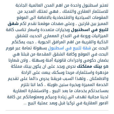
تعتبر اسطنبول واحدة من اهم المدن العالمية الجاذبة
للاستثمار العقاري والتملك .. فهي تمتلك العديد من
المقومات السياحية والاقتصادية بالاضافة الى الموقع
المميز بين قارتين .. وعلى صفحات موقعنا نقدم لكم
شقق
للبيع في اسطنبول
وبخيارات متعددة واسعار تناسب كافة
الميزانيات وروعة في الابداع المعماري الحديث للشقق
الذكية والقريبة من اهم المرافق الحيوية .. حيث يمكنكم
البحث عن
شقة للبيع في اسطنبول
بسهولة تمامة عبر فورم
البحث في الموقع وكافة الشقق المقدمة من قبلنا هي
بضمان حكومي واجراءات قانونية آمنة وسهلة .. ولان شعارنا
هو
بيتك مملكتك
نحرص وبجد على ان يكون بيتك مملكة
مزدهرة واستثمارك مربحا وسكنك يبعث على الراحة
والاطمئنان .. ولهذا السبب فريقنا يحرص دائما على تقديم
الخدمة المميزة وبخبرة سنين طويلة .. كما اننا نلتزم
بمساعدتكم بخدمات ما بعد البيع .. والاستشارة العقارية
لدينا مجانية تهدف الى زيادة وعيكم ومعلوماتكم عن كافة
الامور العقارية في تركيا قبل وبعد عملية البيع …