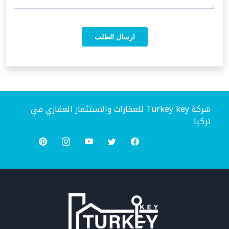
شركة Turkey key للعقارات والاستثمار العقاري في
تركيا