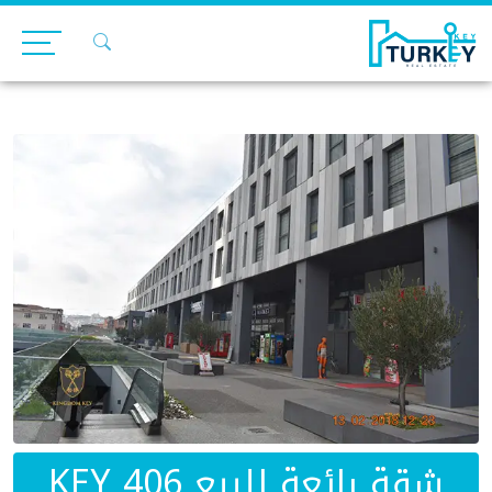
Ski
t
conten
شقة رائعة للبيع KEY 406