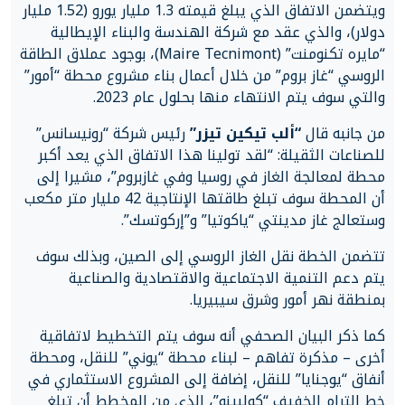
ويتضمن الاتفاق الذي يبلغ قيمته 1.3 مليار يورو (1.52 مليار
دولار)، والذي عقد مع شركة الهندسة والبناء الإيطالية
“مايره تكنومنت” (Maire Tecnimont)، بوجود عملاق الطاقة
الروسي “غاز بروم” من خلال أعمال بناء مشروع محطة “أمور”
والتي سوف يتم الانتهاء منها بحلول عام 2023.
من جانبه قال
“ألب تيكين تيزر”
رئيس شركة “رونيسانس”
للصناعات الثقيلة: “لقد تولينا هذا الاتفاق الذي يعد أكبر
محطة لمعالجة الغاز في روسيا وفي غازبروم”، مشيرا إلى
أن المحطة سوف تبلغ طاقتها الإنتاجية 42 مليار متر مكعب
وستعالج غاز مدينتي “ياكوتيا” و”إركوتسك”.
تتضمن الخطة نقل الغاز الروسي إلى الصين، وبذلك سوف
يتم دعم التنمية الاجتماعية والاقتصادية والصناعية
بمنطقة نهر أمور وشرق سيبيريا.
كما ذكر البيان الصحفي أنه سوف يتم التخطيط لاتفاقية
أخرى – مذكرة تفاهم – لبناء محطة “يوني” للنقل، ومحطة
أنفاق “يوجنايا” للنقل، إضافة إلى المشروع الاستثماري في
خط الترام الخفيف “كولبينو”، الذي من المخطط أن تبلغ