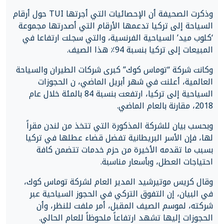
وذكرت الصحيفة أن الإحصائيات التي أجرتها TUI حول أرقام
السياحة إلى تركيا تدعمها الأرقام التي أصدرتها مجموعة
‘كلوب ميد’ السياحية الفرنسية، والتي سجلت ارتفاعا في
المبيعات إلى تركيا بنسبة 94٪ هذا الصيف.
وكانت شركة “توماس كوك” كبرى شركات الطيران والسياحة
العالمية، أعلنت في شهر أبريل الماضي، ن الحجوزات
السياحية إلى تركيا، ارتفعت بنسبة 84 بالمئة خلال عام
2018، مقارنة بالعام الماضي.
وبحسب بيان للشركة المذكورة التي تتخذ من لندن مقراً
لها، فإن الأسر البريطانية تفضل قضاء عطلها في تركيا
بسبب ما تقدمه الأخيرة من حزم خدمات تتضمن كافة
احتياجات العطل، وبأسعار مناسبة.
وقال كريس موتيرشيد المدير العام لشركة توماس كوك،
في البيان، إن التفوق التركي في الحجوز السياحية عبر
شركته، لموسم الصيف المقبل، أمر ملفت للنظر، وأن
الحجوزات إليها تشهد ارتفاعاً ملحوظاً للعام الحالي.