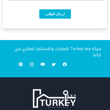
شركة Turkey key للعقارات والاستثمار العقاري في
تركيا