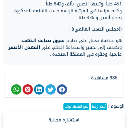
451 طناً ،وتليها الصين ..بألف و842 طناً .
وكانت فرنسا في المرتبة الرابعة حسب القائمة المذكورة
بحجم ألفين و 436 طنا
((مجلس الذهب العالمي)) :
هو منظمة تعمل على تطوير
سوق صناعة الذهب
،
وتهدف إلى تحفيز واستدامة الطلب على
المعدن الأصفر
عالميا، ومقره في المملكة المتحدة .
986 مشاهدة
الوسوم :
أخبار تركيا
نمو اقتصاد تركيا
استشارة مجانية