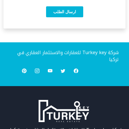
شركة Turkey key للعقارات والاستثمار العقاري في
تركيا