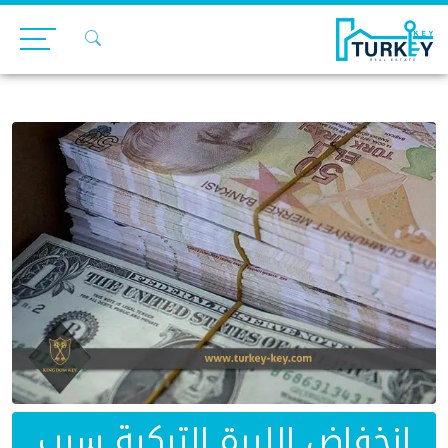
Ski
t
conten
انخفاض الليرة التركية سبب