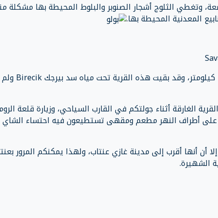
ة، وتغطي الثلوج أشجار الصنوبر والبلوط المحيطة بها مشكلة من
نابيع المعدنية المحيطة بها.
Halfeti بمسافة 3.5 كيلومتر، وقد بقيت هذه القرية تحت مياه سد بيرجك Birecik ولم
رية الغارقة أثناء جولتكم في القارب السياحي، وزيارة قلعة الروم
يافوزيلي Yavuzeli، كما يوجد على أطراف النهر مطعم ومقهى تستطيعون فيه احتساء الشاي
إلا أن أنها أقرب إلى مدينة غازي عنتاب، ولهذا يمكنكم المرور بعنت
ية الشهيرة.