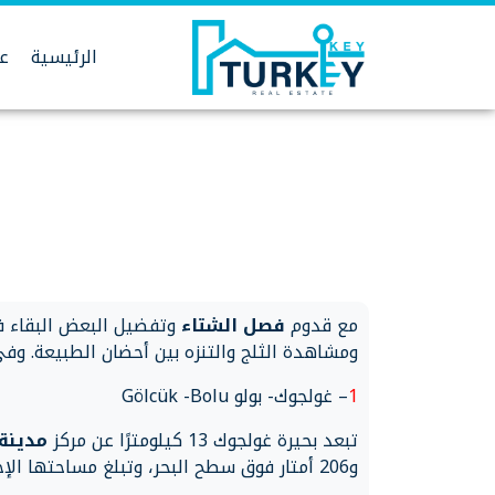
Ski
t
الرئيسية
عق
conten
مع قدوم
فصل الشتاء
وتفضيل البعض البقاء في
ومشاهدة الثلج والتنزه بين أحضان الطبيعة. وفي هذا الموضوع نتناول 5 وجها
1
– غولجوك- بولو Gölcük -Bolu
تبعد بحيرة غولجوك 13 كيلومترًا عن مركز
مدينة 
و206 أمتار فوق سطح البحر، وتبلغ مساحتها الإجمالية 4.5 هكتار.