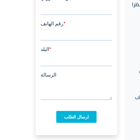
ظرا
اب