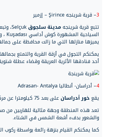
3
– قرية شرينجه Şirince – إزمير
تتبع قرية شرينجه
مدينة سلجوق
السيا
يميزها منازلها التي ما زالت محافظة على جمالها
يمكنكم التجول في أزقة القرية والتمتع بجمالها 
أحد فنادقها الأثرية العريقة وقضاء عطلة شتوية 
4
– أدراسان- أنطاليا Adrasan- Antalya
يقع
خور أدراسان
على بعد 75 كيلومترا عن مركز مدينة أنطاليا و55 كيلومترا عن مدينة كمر Kemer.
تعد هذه المنطقة وجهة مثالية للهاربين من صخب ا
والشعور بدفء أشعة الشمس في الشتاء.
كما يمكنكم القيام بنزهة رائعة بواسطة ركوب الد