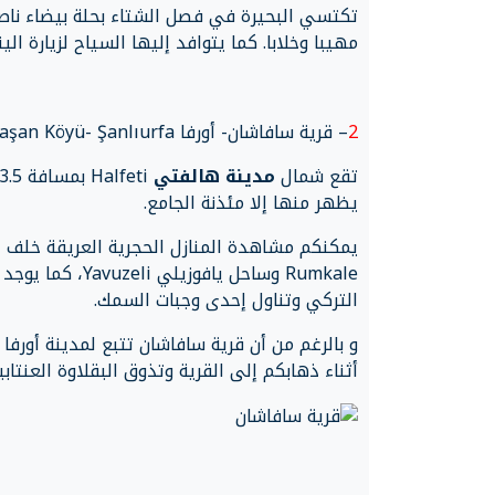
تكتسي البحيرة في فصل الشتاء بحلة بيضاء ناصع
مهيبا وخلابا. كما يتوافد إليها السياح لزيارة الي
2
– قرية سافاشان- أورفا Savaşan Köyü- Şanlıurfa
تقع شمال
مدينة هالفتي
يظهر منها إلا مئذنة الجامع.
يمكنكم مشاهدة المنازل الحجرية العريقة خلف الق
Rumkale وساحل 
التركي وتناول إحدى وجبات السمك.
و بالرغم من أن قرية سافاشان تتبع لمدينة أورفا 
أثناء ذهابكم إلى القرية وتذوق البقلاوة العنتاب