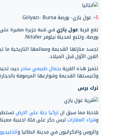
5
– غول يازي- بورصة Gölyazı- Bursa
تقع قرية
غول يازي
بورصة، وتتبع لمدينة نيلوفر Nilüfer.
تجسد منازلها القديمة ومعالمها التاريخية ما ت
القرن الأول قبل الميلاد.
تتميز هذه القرية
بجمال طبيعي ساحر
حيث تحيط ب
وكنيستها القديمة وشوارعها المرصوفة بالحجارة و
ترك برس
نلاحظ مما سبق ان
تركيا جنة على الارض
تستطيع 
و
شراء العقارات
ليس حكر على فئة اجنبية معينة 
والروس والاكرانيون في مدينة انطاليا و
الخليجيو