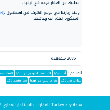
مطلبك من العقار تجده في تركيا .
وعند زيارتنا في موقع الشركة في اسطنبول
key
المذكورة اعلاه انت وعائلتك .
2085 مشاهدة
الوسوم :
أخبار تركيا
الاستثمار الخليجي في تركيا
التملك في 
عقارات في تركيا
عقارات للبيع في تركيا
نمو اقتصاد تركيا
شركة Turkey key للعقارات والاستثمار العقاري في تركيا