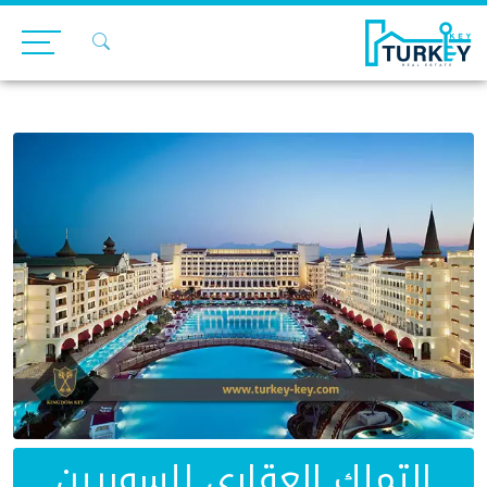
Ski
t
conten
التملك العقاري للسوريين